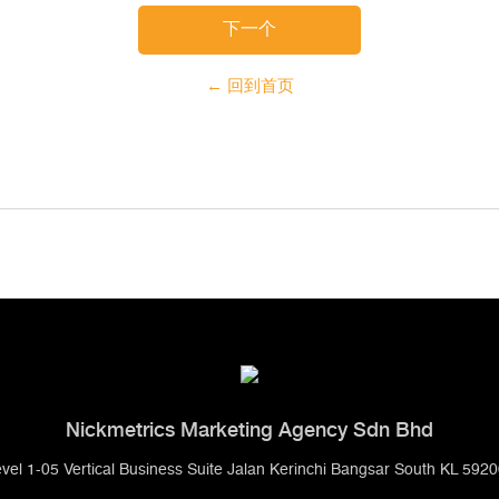
下一个
← 回到首页
Nickmetrics Marketing Agency Sdn Bhd
vel 1-05 Vertical Business Suite Jalan Kerinchi Bangsar South KL 592